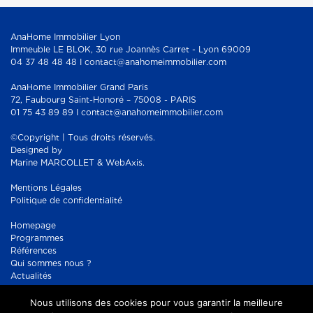
AnaHome Immobilier Lyon
Immeuble LE BLOK, 30 rue Joannès Carret - Lyon 69009
04 37 48 48 48 I contact@anahomeimmobilier.com
AnaHome Immobilier Grand Paris
72, Faubourg Saint-Honoré – 75008 - PARIS
01 75 43 89 89 I contact@anahomeimmobilier.com
©Copyright | Tous droits réservés.
Designed by
Marine MARCOLLET & WebAxis.
Mentions Légales
Politique de confidentialité
Homepage
Programmes
Références
Qui sommes nous ?
Actualités
Contact
Nous utilisons des cookies pour vous garantir la meilleure
Réseaux sociaux :