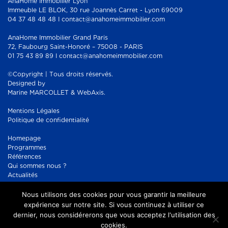
AnaHome Immobilier Lyon
Immeuble LE BLOK, 30 rue Joannès Carret - Lyon 69009
04 37 48 48 48 I contact@anahomeimmobilier.com
AnaHome Immobilier Grand Paris
72, Faubourg Saint-Honoré – 75008 - PARIS
01 75 43 89 89 I contact@anahomeimmobilier.com
©Copyright | Tous droits réservés.
Designed by
Marine MARCOLLET & WebAxis.
Mentions Légales
Politique de confidentialité
Homepage
Programmes
Références
Qui sommes nous ?
Actualités
Contact
Nous utilisons des cookies pour vous garantir la meilleure
Réseaux sociaux :
Facebook
expérience sur notre site. Si vous continuez à utiliser ce
Instagram
dernier, nous considérerons que vous acceptez l'utilisation des
cookies.