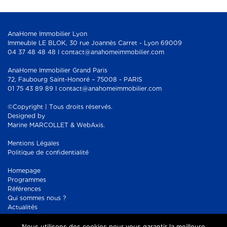
AnaHome Immobilier Lyon
Immeuble LE BLOK, 30 rue Joannès Carret - Lyon 69009
04 37 48 48 48 I contact@anahomeimmobilier.com
AnaHome Immobilier Grand Paris
72, Faubourg Saint-Honoré – 75008 - PARIS
01 75 43 89 89 I contact@anahomeimmobilier.com
©Copyright | Tous droits réservés.
Designed by
Marine MARCOLLET & WebAxis.
Mentions Légales
Politique de confidentialité
Homepage
Programmes
Références
Qui sommes nous ?
Actualités
Contact
Nous utilisons des cookies pour vous garantir la meilleure
Réseaux sociaux :