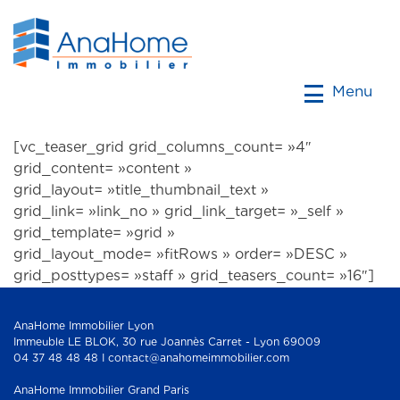
Menu
[vc_teaser_grid grid_columns_count= »4″
grid_content= »content »
grid_layout= »title_thumbnail_text »
grid_link= »link_no » grid_link_target= »_self »
grid_template= »grid »
grid_layout_mode= »fitRows » order= »DESC »
grid_posttypes= »staff » grid_teasers_count= »16″]
AnaHome Immobilier Lyon
Immeuble LE BLOK, 30 rue Joannès Carret - Lyon 69009
04 37 48 48 48 I contact@anahomeimmobilier.com
AnaHome Immobilier Grand Paris