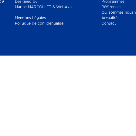
09
Designed by
Programmes
Marine MARCOLLET & WebAxis.
Références
Qui sommes nous 
Mentions Légales
Actualités
Politique de confidentialité
Contact