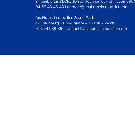
Immeuble LE BLOK, 30 rue Joannès Carret - Lyon 690
04 37 48 48 48 I contact@anahomeimmobilier.com
AnaHome Immobilier Grand Paris
72, Faubourg Saint-Honoré – 75008 - PARIS
01 75 43 89 89 I contact@anahomeimmobilier.com