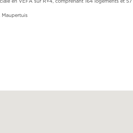
ociale en VEFA sur R+4, comprenant 164 logements et 5
 Maupertuis