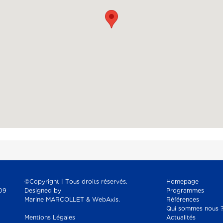
©Copyright | Tous droits réservés.
Homepage
09
Designed by
Programmes
Marine MARCOLLET & WebAxis.
Références
Qui sommes nous 
Mentions Légales
Actualités