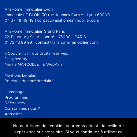
AnaHome Immobilier Lyon
Immeuble LE BLOK, 30 rue Joannès Carret - Lyon 69009
04 37 48 48 48 I contact@anahomeimmobilier.com
AnaHome Immobilier Grand Paris
72, Faubourg Saint-Honoré – 75008 - PARIS
01 75 43 89 89 I contact@anahomeimmobilier.com
©Copyright | Tous droits réservés.
Designed by
Marine MARCOLLET & WebAxis.
Mentions Légales
Politique de confidentialité
Homepage
Programmes
Références
Qui sommes nous ?
Actualités
Contact
Nous utilisons des cookies pour vous garantir la meilleure
Réseaux sociaux :
Facebook
expérience sur notre site. Si vous continuez à utiliser ce
Instagram