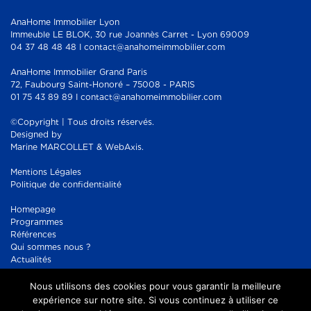
AnaHome Immobilier Lyon
Immeuble LE BLOK, 30 rue Joannès Carret - Lyon 69009
04 37 48 48 48 I contact@anahomeimmobilier.com
AnaHome Immobilier Grand Paris
72, Faubourg Saint-Honoré – 75008 - PARIS
01 75 43 89 89 I contact@anahomeimmobilier.com
©Copyright | Tous droits réservés.
Designed by
Marine MARCOLLET & WebAxis.
Mentions Légales
Politique de confidentialité
Homepage
Programmes
Références
Qui sommes nous ?
Actualités
Contact
Nous utilisons des cookies pour vous garantir la meilleure
Réseaux sociaux :
Facebook
expérience sur notre site. Si vous continuez à utiliser ce
Instagram