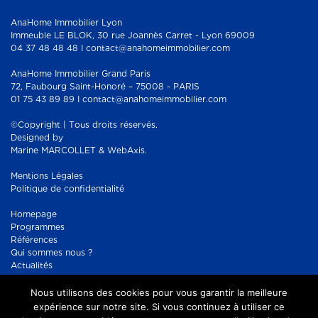
AnaHome Immobilier Lyon
Immeuble LE BLOK, 30 rue Joannès Carret - Lyon 69009
04 37 48 48 48 I contact@anahomeimmobilier.com
AnaHome Immobilier Grand Paris
72, Faubourg Saint-Honoré – 75008 - PARIS
01 75 43 89 89 I contact@anahomeimmobilier.com
©Copyright | Tous droits réservés.
Designed by
Marine MARCOLLET & WebAxis.
Mentions Légales
Politique de confidentialité
Homepage
Programmes
Références
Qui sommes nous ?
Actualités
Contact
Nous utilisons des cookies pour vous garantir la meilleure
Réseaux sociaux :
Facebook
expérience sur notre site. Si vous continuez à utiliser ce
Instagram