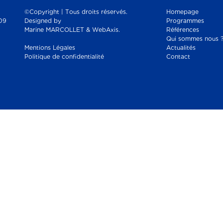
©Copyright | Tous droits réservés.
Homepage
09
Designed by
Programmes
Marine MARCOLLET & WebAxis.
Références
Qui sommes nous 
Mentions Légales
Actualités
Politique de confidentialité
Contact