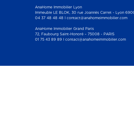
AnaHome Immobilier Lyon
Immeuble LE BLOK, 30 rue Joannès Carret - Lyon 690
04 37 48 48 48 I contact@anahomeimmobilier.com
AnaHome Immobilier Grand Paris
72, Faubourg Saint-Honoré – 75008 - PARIS
01 75 43 89 89 I contact@anahomeimmobilier.com