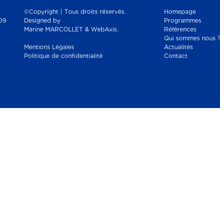
©Copyright | Tous droits réservés.
Homepage
09
Designed by
Programmes
Marine MARCOLLET & WebAxis.
Références
Qui sommes nous 
Mentions Légales
Actualités
Politique de confidentialité
Contact