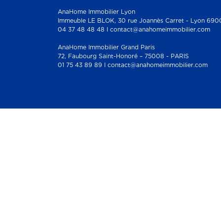
AnaHome Immobilier Lyon
Immeuble LE BLOK, 30 rue Joannès Carret - Lyon 690
04 37 48 48 48 I contact@anahomeimmobilier.com
AnaHome Immobilier Grand Paris
72, Faubourg Saint-Honoré – 75008 - PARIS
01 75 43 89 89 I contact@anahomeimmobilier.com