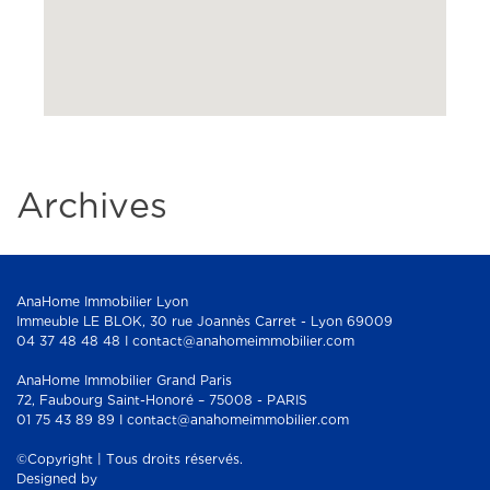
Archives
AnaHome Immobilier Lyon
Immeuble LE BLOK, 30 rue Joannès Carret - Lyon 69009
04 37 48 48 48 I contact@anahomeimmobilier.com
AnaHome Immobilier Grand Paris
72, Faubourg Saint-Honoré – 75008 - PARIS
01 75 43 89 89 I contact@anahomeimmobilier.com
©Copyright | Tous droits réservés.
Designed by