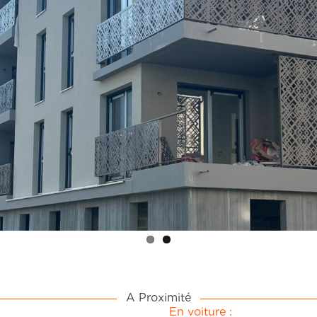
A Proximité
En voiture :
proximité à moins de 5
● La gare de Bonneville à 
● L’autoroute A40 à moins