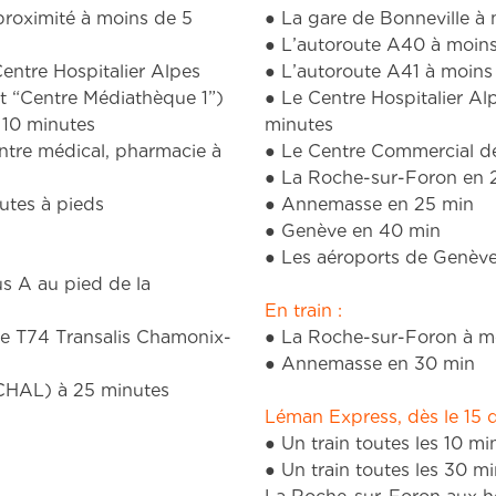
entre Hospitalier Alpes
● L’autoroute A41 à moins
t “Centre Médiathèque 1”)
● Le Centre Hospitalier A
 10 minutes
minutes
ntre médical, pharmacie à
● Le Centre Commercial de
● La Roche-sur-Foron en 
utes à pieds
● Annemasse en 25 min
● Genève en 40 min
● Les aéroports de Genèv
s A au pied de la
En train :
ne T74 Transalis Chamonix-
● La Roche-sur-Foron à m
● Annemasse en 30 min
(CHAL) à 25 minutes
Léman Express, dès le 15 
● Un train toutes les 10 
● Un train toutes les 30 mi
La Roche-sur-Foron aux h