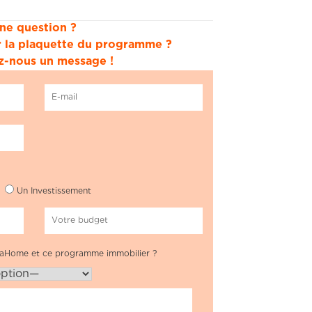
ne question ?
er la plaquette du programme ?
-nous un message !
Un Investissement
aHome et ce programme immobilier ?