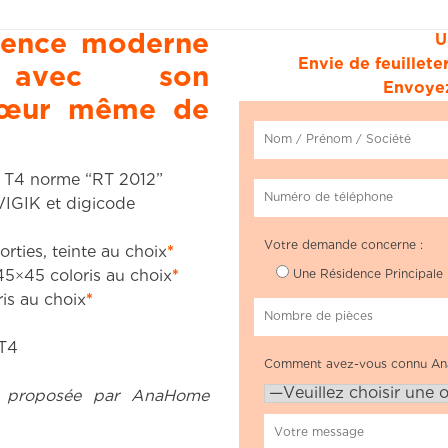
idence moderne
U
Envie de feuillet
 avec son
Envoyez
cœur même de
 T4 norme “RT 2012”
VIGIK et digicode
Votre demande concerne :
rties, teinte au choix
*
 45×45 coloris au choix
*
Une Résidence Principale
ris au choix
*
 T4
Comment avez-vous connu An
e proposée par AnaHome