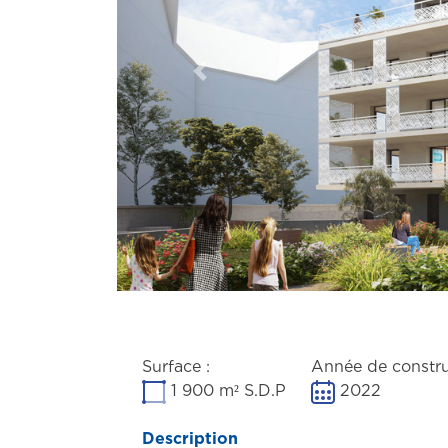
Previous
Surface :
Année de constru
1 900 m² S.D.P
2022
Description